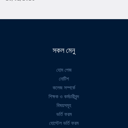
সকল মেনু
হোম পেজ
নোটিশ
কলেজ সম্পর্কে
শিক্ষক ও কর্মচারীবৃন্দ
বিষয়সমূহ
ভর্তি ফরম
হোস্টেল ভর্তি ফরম