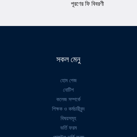
পূরণের ফি বিবরণী
সকল মেনু
হোম পেজ
নোটিশ
কলেজ সম্পর্কে
শিক্ষক ও কর্মচারীবৃন্দ
বিষয়সমূহ
ভর্তি ফরম